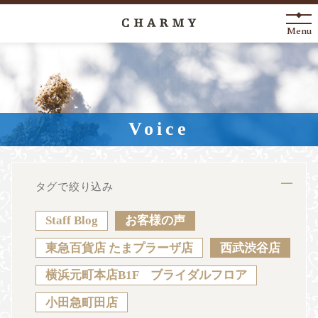
Menu
New Arrival
About
Voice
Engagement Ring
Marriage Ring
タグで絞り込み
Fashion Jewelry
Staff Blog
お客様の声
Anniversary
東急百貨店 たまプラーザ店
西武渋谷店
横浜元町本店B1F ブライダルフロア
News
Blog
Shop List
FAQ
小田急町田店