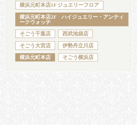
Sustainability
Voice
Catalog
Contact
横浜元町本店1F ジュエリーフロア
横浜元町本店2F ハイジュエリー・アンティ
ークウォッチ
そごう千葉店
西武池袋店
JA
EN
CH
KO
そごう大宮店
伊勢丹立川店
横浜元町本店
そごう横浜店