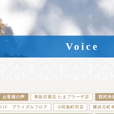
Voice
お客様の声
東急百貨店 たまプラーザ店
西武渋
B1F ブライダルフロア
小田急町田店
横浜元町本