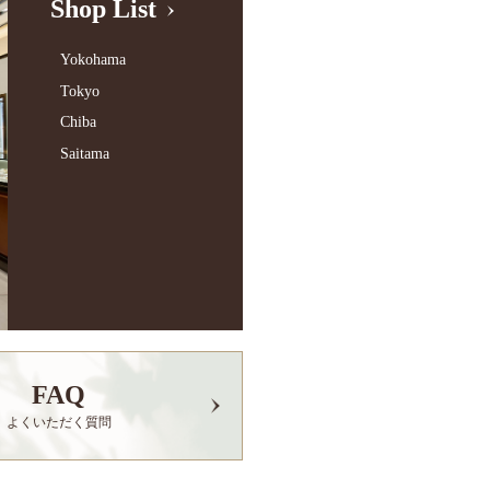
Shop List
Yokohama
Tokyo
Chiba
Saitama
FAQ
よくいただく質問