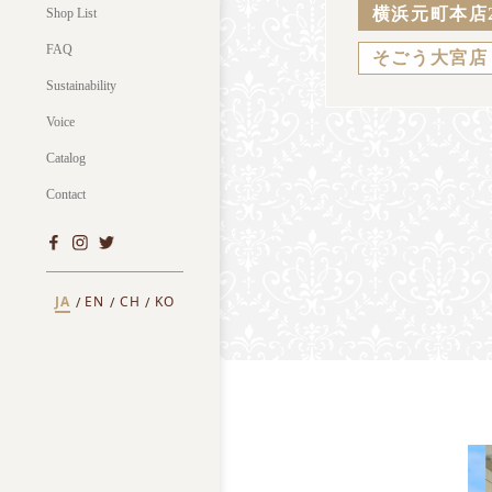
横浜元町本店
Shop List
FAQ
そごう大宮店
Sustainability
Voice
Catalog
Contact
JA
EN
CH
KO