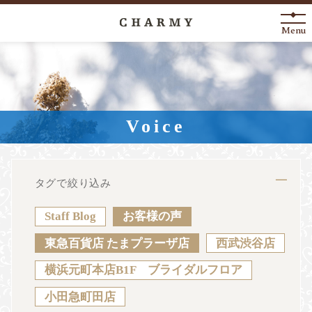
Menu
New Arrival
About
Voice
Engagement Ring
Marriage Ring
タグで絞り込み
Fashion Jewelry
Staff Blog
お客様の声
Anniversary
東急百貨店 たまプラーザ店
西武渋谷店
横浜元町本店B1F ブライダルフロア
News
Blog
Shop List
FAQ
小田急町田店