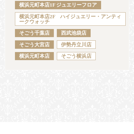
Sustainability
Voice
Catalog
Contact
横浜元町本店1F ジュエリーフロア
横浜元町本店2F ハイジュエリー・アンティ
ークウォッチ
そごう千葉店
西武池袋店
JA
EN
CH
KO
そごう大宮店
伊勢丹立川店
横浜元町本店
そごう横浜店