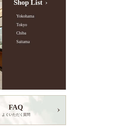
Shop List
Yokohama
Tokyo
Chiba
Saitama
FAQ
よくいただく質問