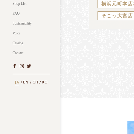
横浜元町本店
Shop List
FAQ
そごう大宮店
Sustainability
Voice
Catalog
Contact
JA
EN
CH
KO