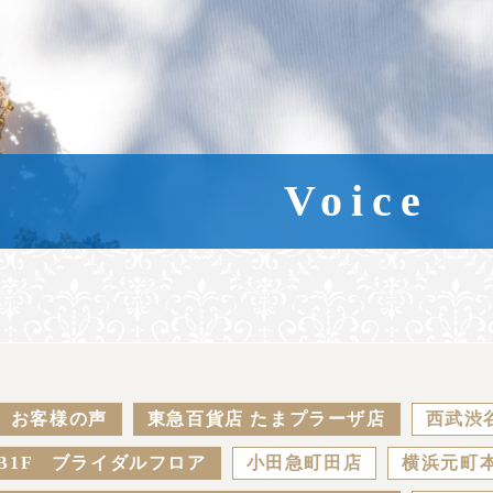
Voice
お客様の声
東急百貨店 たまプラーザ店
西武渋
B1F ブライダルフロア
小田急町田店
横浜元町本