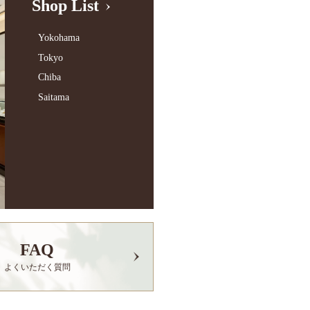
Shop List
Yokohama
Tokyo
Chiba
Saitama
FAQ
よくいただく質問