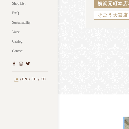
横浜元町本店
Shop List
FAQ
そごう大宮店
Sustainability
Voice
Catalog
Contact
JA
EN
CH
KO