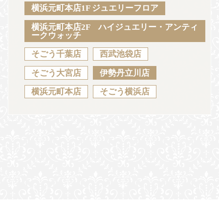
Sustainability
Voice
Catalog
Contact
横浜元町本店1F ジュエリーフロア
横浜元町本店2F ハイジュエリー・アンティ
ークウォッチ
そごう千葉店
西武池袋店
JA
EN
CH
KO
そごう大宮店
伊勢丹立川店
横浜元町本店
そごう横浜店