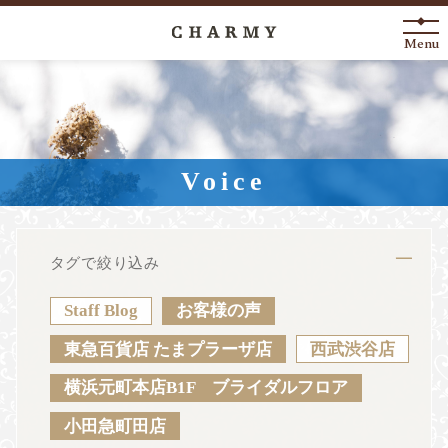
Menu
New Arrival
About
Voice
Engagement Ring
Marriage Ring
タグで絞り込み
Fashion Jewelry
Staff Blog
お客様の声
Anniversary
東急百貨店 たまプラーザ店
西武渋谷店
横浜元町本店B1F ブライダルフロア
News
Blog
Shop List
FAQ
小田急町田店