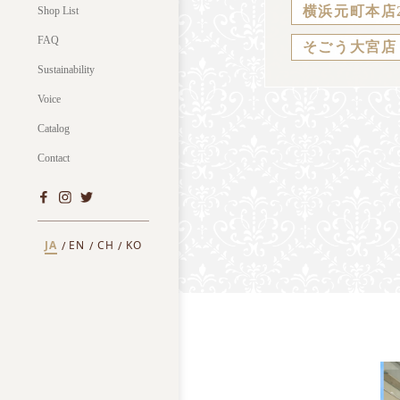
横浜元町本店
Shop List
FAQ
そごう大宮店
Sustainability
Voice
Catalog
Contact
JA
EN
CH
KO