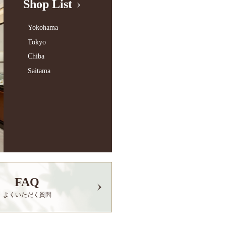
Shop List
Yokohama
Tokyo
Chiba
Saitama
FAQ
よくいただく質問