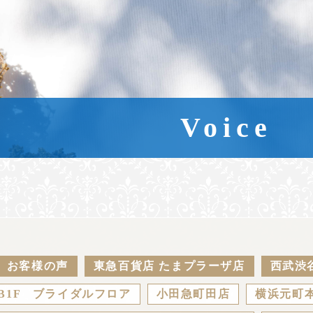
Voice
お客様の声
東急百貨店 たまプラーザ店
西武渋
B1F ブライダルフロア
小田急町田店
横浜元町本