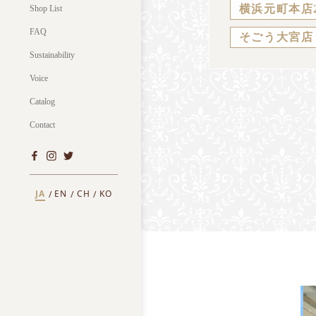
横浜元町本店
Shop List
FAQ
そごう大宮店
Sustainability
Voice
Catalog
Contact
JA
EN
CH
KO