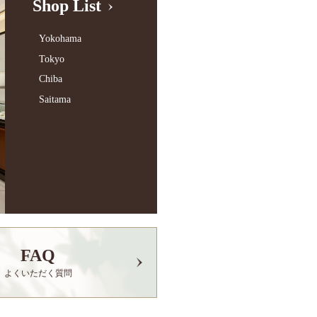
Shop List
Yokohama
Tokyo
Chiba
Saitama
FAQ
よくいただく質問