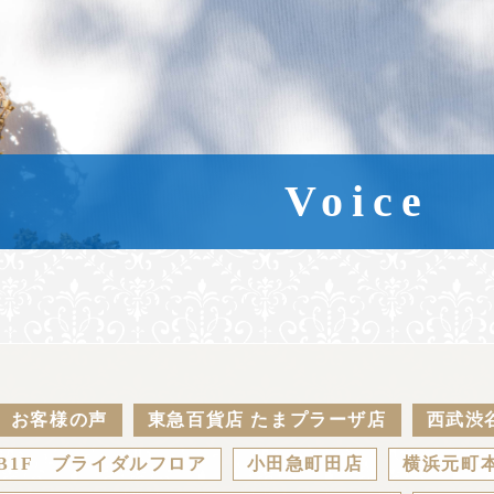
Voice
お客様の声
東急百貨店 たまプラーザ店
西武渋
B1F ブライダルフロア
小田急町田店
横浜元町本