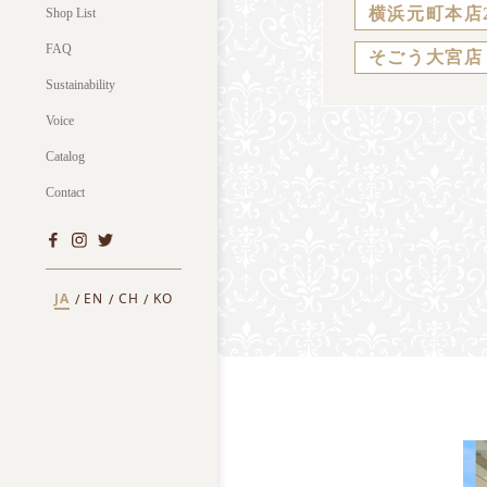
横浜元町本店
Shop List
FAQ
そごう大宮店
Sustainability
Voice
Catalog
Contact
JA
EN
CH
KO