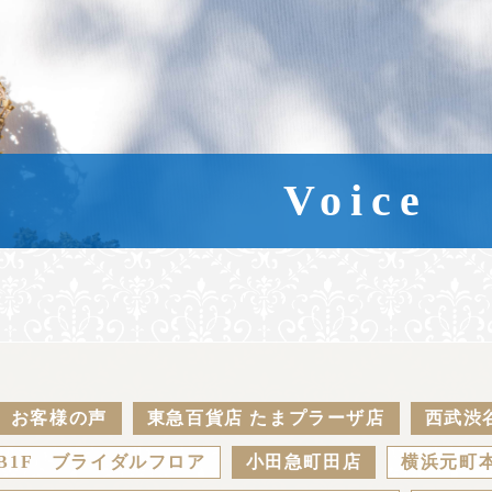
Voice
お客様の声
東急百貨店 たまプラーザ店
西武渋
B1F ブライダルフロア
小田急町田店
横浜元町本