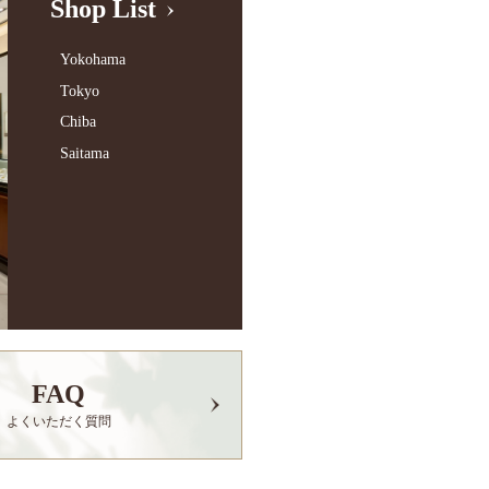
Shop List
Yokohama
Tokyo
Chiba
Saitama
FAQ
よくいただく質問