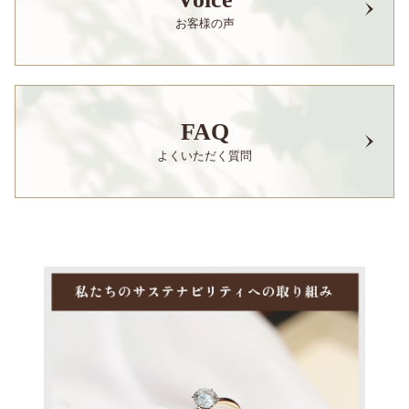
お客様の声
FAQ
よくいただく質問