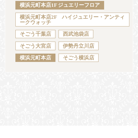
Sustainability
Voice
Catalog
Contact
横浜元町本店1F ジュエリーフロア
横浜元町本店2F ハイジュエリー・アンティ
ークウォッチ
そごう千葉店
西武池袋店
JA
EN
CH
KO
そごう大宮店
伊勢丹立川店
横浜元町本店
そごう横浜店