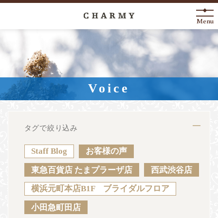
Menu
New Arrival
About
Voice
Engagement Ring
Marriage Ring
タグで絞り込み
Fashion Jewelry
Staff Blog
お客様の声
Anniversary
東急百貨店 たまプラーザ店
西武渋谷店
横浜元町本店B1F ブライダルフロア
News
Blog
Shop List
FAQ
小田急町田店