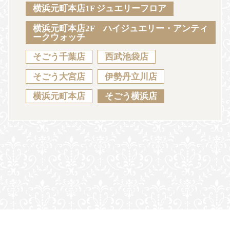
Sustainability
Voice
Catalog
Contact
横浜元町本店1F ジュエリーフロア
横浜元町本店2F ハイジュエリー・アンティ
ークウォッチ
そごう千葉店
西武池袋店
JA
EN
CH
KO
そごう大宮店
伊勢丹立川店
横浜元町本店
そごう横浜店