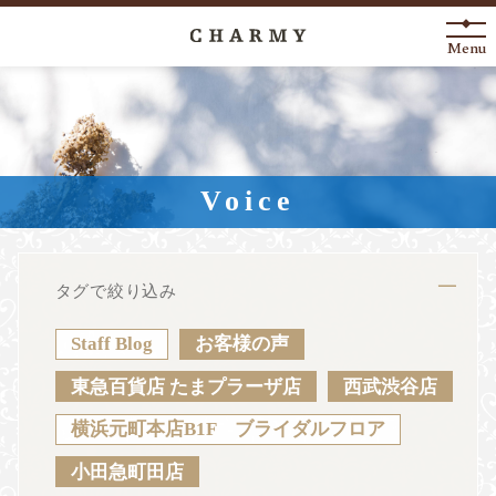
Menu
New Arrival
About
Voice
Engagement Ring
Marriage Ring
タグで絞り込み
Fashion Jewelry
Staff Blog
お客様の声
Anniversary
東急百貨店 たまプラーザ店
西武渋谷店
横浜元町本店B1F ブライダルフロア
News
Blog
Shop List
FAQ
小田急町田店