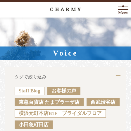
Menu
New Arrival
About
Voice
Engagement Ring
Marriage Ring
タグで絞り込み
Fashion Jewelry
Staff Blog
お客様の声
Anniversary
東急百貨店 たまプラーザ店
西武渋谷店
横浜元町本店B1F ブライダルフロア
News
Blog
Shop List
FAQ
小田急町田店