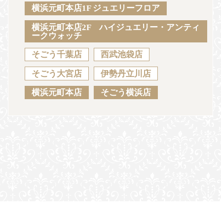
Sustainability
Voice
Catalog
Contact
横浜元町本店1F ジュエリーフロア
横浜元町本店2F ハイジュエリー・アンティ
ークウォッチ
そごう千葉店
西武池袋店
JA
EN
CH
KO
そごう大宮店
伊勢丹立川店
横浜元町本店
そごう横浜店