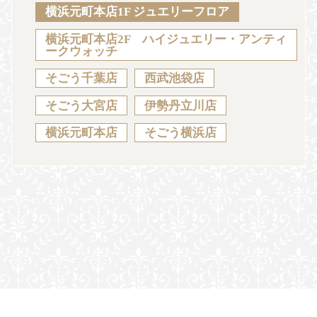
Sustainability
Voice
Catalog
Contact
横浜元町本店1F ジュエリーフロア
横浜元町本店2F ハイジュエリー・アンティ
ークウォッチ
そごう千葉店
西武池袋店
JA
EN
CH
KO
そごう大宮店
伊勢丹立川店
横浜元町本店
そごう横浜店