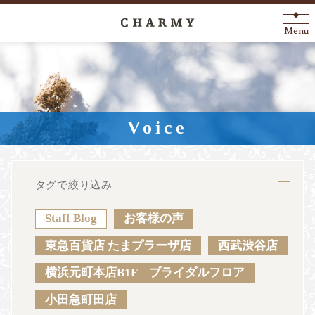
Menu
New Arrival
About
Voice
Engagement Ring
Marriage Ring
タグで絞り込み
Fashion Jewelry
Staff Blog
お客様の声
Anniversary
東急百貨店 たまプラーザ店
西武渋谷店
横浜元町本店B1F ブライダルフロア
News
Blog
Shop List
FAQ
小田急町田店