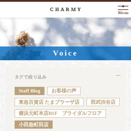
Menu
New Arrival
About
Voice
Engagement Ring
Marriage Ring
タグで絞り込み
Fashion Jewelry
Staff Blog
お客様の声
Anniversary
東急百貨店 たまプラーザ店
西武渋谷店
横浜元町本店B1F ブライダルフロア
News
Blog
Shop List
FAQ
小田急町田店