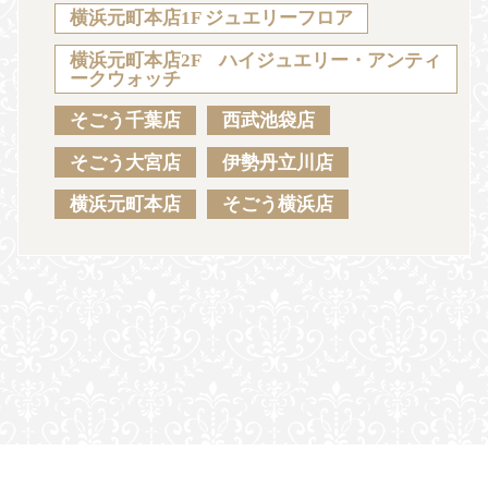
Sustainability
Voice
Catalog
Contact
横浜元町本店1F ジュエリーフロア
横浜元町本店2F ハイジュエリー・アンティ
ークウォッチ
そごう千葉店
西武池袋店
JA
EN
CH
KO
そごう大宮店
伊勢丹立川店
横浜元町本店
そごう横浜店