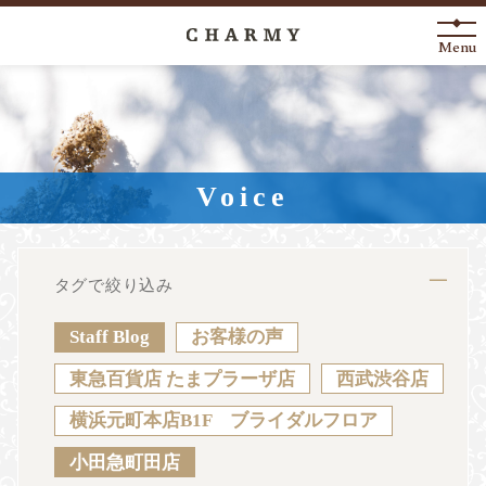
Menu
New Arrival
About
Voice
Engagement Ring
Marriage Ring
タグで絞り込み
Fashion Jewelry
Staff Blog
お客様の声
Anniversary
東急百貨店 たまプラーザ店
西武渋谷店
横浜元町本店B1F ブライダルフロア
News
Blog
Shop List
FAQ
小田急町田店