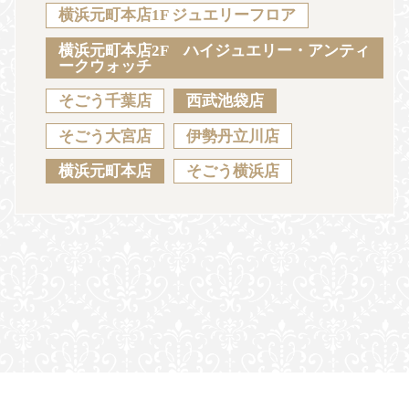
Sustainability
Voice
Catalog
Contact
横浜元町本店1F ジュエリーフロア
横浜元町本店2F ハイジュエリー・アンティ
ークウォッチ
そごう千葉店
西武池袋店
JA
EN
CH
KO
そごう大宮店
伊勢丹立川店
横浜元町本店
そごう横浜店