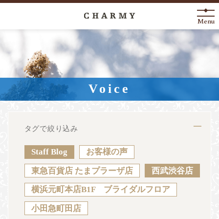
Menu
New Arrival
About
Voice
Engagement Ring
Marriage Ring
タグで絞り込み
Fashion Jewelry
Staff Blog
お客様の声
Anniversary
東急百貨店 たまプラーザ店
西武渋谷店
横浜元町本店B1F ブライダルフロア
News
Blog
Shop List
FAQ
小田急町田店