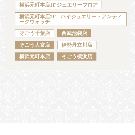
Sustainability
Voice
Catalog
Contact
横浜元町本店1F ジュエリーフロア
横浜元町本店2F ハイジュエリー・アンティ
ークウォッチ
そごう千葉店
西武池袋店
JA
EN
CH
KO
そごう大宮店
伊勢丹立川店
横浜元町本店
そごう横浜店