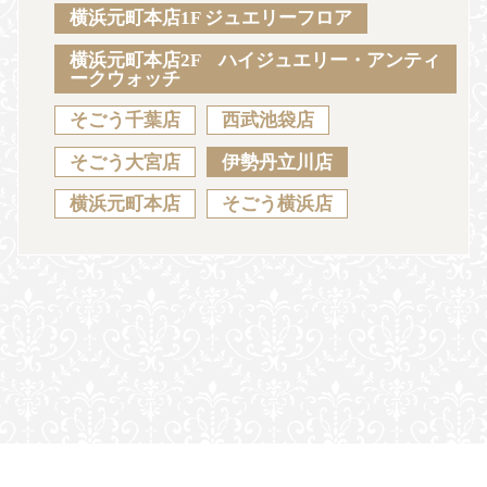
Sustainability
Voice
Catalog
Contact
横浜元町本店1F ジュエリーフロア
横浜元町本店2F ハイジュエリー・アンティ
ークウォッチ
そごう千葉店
西武池袋店
JA
EN
CH
KO
そごう大宮店
伊勢丹立川店
横浜元町本店
そごう横浜店