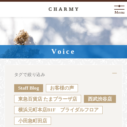
Menu
New Arrival
About
Voice
Engagement Ring
Marriage Ring
タグで絞り込み
Fashion Jewelry
Staff Blog
お客様の声
Anniversary
東急百貨店 たまプラーザ店
西武渋谷店
横浜元町本店B1F ブライダルフロア
News
Blog
Shop List
FAQ
小田急町田店