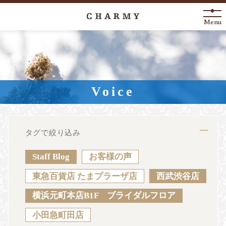
Menu
New Arrival
About
Voice
Engagement Ring
Marriage Ring
タグで絞り込み
Fashion Jewelry
Staff Blog
お客様の声
Anniversary
東急百貨店 たまプラーザ店
西武渋谷店
横浜元町本店B1F ブライダルフロア
News
Blog
Shop List
FAQ
小田急町田店