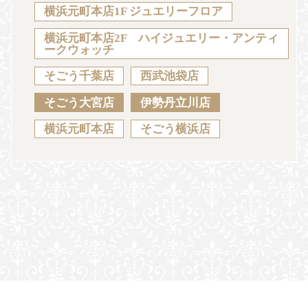
Sustainability
Voice
Catalog
Contact
横浜元町本店1F ジュエリーフロア
横浜元町本店2F ハイジュエリー・アンティ
ークウォッチ
そごう千葉店
西武池袋店
JA
EN
CH
KO
そごう大宮店
伊勢丹立川店
横浜元町本店
そごう横浜店