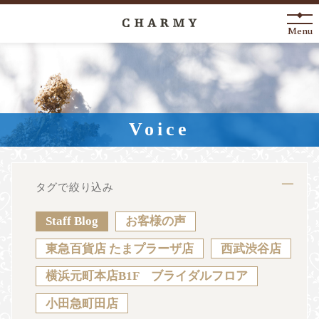
Menu
New Arrival
About
Voice
Engagement Ring
Marriage Ring
タグで絞り込み
Fashion Jewelry
Staff Blog
お客様の声
Anniversary
東急百貨店 たまプラーザ店
西武渋谷店
横浜元町本店B1F ブライダルフロア
News
Blog
Shop List
FAQ
小田急町田店