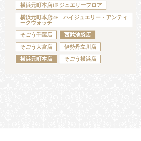
Sustainability
Voice
Catalog
Contact
横浜元町本店1F ジュエリーフロア
横浜元町本店2F ハイジュエリー・アンティ
ークウォッチ
そごう千葉店
西武池袋店
JA
EN
CH
KO
そごう大宮店
伊勢丹立川店
横浜元町本店
そごう横浜店