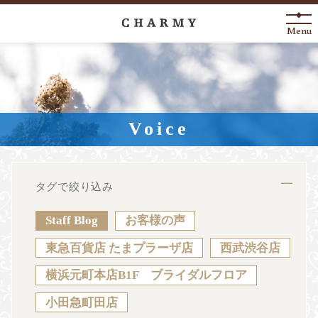
Menu
New Arrival
About
Voice
Engagement Ring
Marriage Ring
タグで絞り込み
Fashion Jewelry
Staff Blog
お客様の声
Anniversary
東急百貨店 たまプラーザ店
西武渋谷店
横浜元町本店B1F ブライダルフロア
News
Blog
Shop List
FAQ
小田急町田店