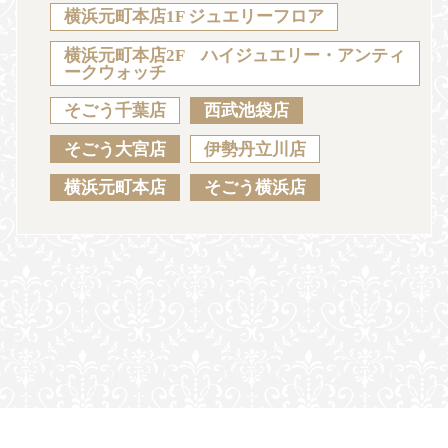
Sustainability
Voice
Catalog
Contact
横浜元町本店1F ジュエリーフロア
横浜元町本店2F ハイジュエリー・アンティ
ークウォッチ
そごう千葉店
西武池袋店
JA
EN
CH
KO
そごう大宮店
伊勢丹立川店
横浜元町本店
そごう横浜店