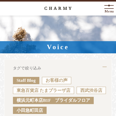
Menu
New Arrival
About
Voice
Engagement Ring
Marriage Ring
タグで絞り込み
Fashion Jewelry
Staff Blog
お客様の声
Anniversary
東急百貨店 たまプラーザ店
西武渋谷店
横浜元町本店B1F ブライダルフロア
News
Blog
Shop List
FAQ
小田急町田店