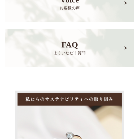
お客様の声
FAQ
よくいただく質問