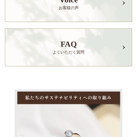
お客様の声
FAQ
よくいただく質問