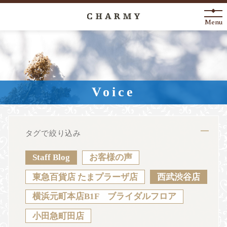
Menu
New Arrival
About
Voice
Engagement Ring
Marriage Ring
タグで絞り込み
Fashion Jewelry
Staff Blog
お客様の声
Anniversary
東急百貨店 たまプラーザ店
西武渋谷店
横浜元町本店B1F ブライダルフロア
News
Blog
Shop List
FAQ
小田急町田店