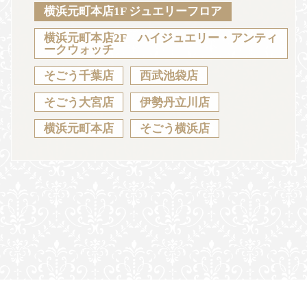
Sustainability
Voice
Catalog
Contact
横浜元町本店1F ジュエリーフロア
横浜元町本店2F ハイジュエリー・アンティ
ークウォッチ
そごう千葉店
西武池袋店
JA
EN
CH
KO
そごう大宮店
伊勢丹立川店
横浜元町本店
そごう横浜店