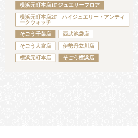
Sustainability
Voice
Catalog
Contact
横浜元町本店1F ジュエリーフロア
横浜元町本店2F ハイジュエリー・アンティ
ークウォッチ
そごう千葉店
西武池袋店
JA
EN
CH
KO
そごう大宮店
伊勢丹立川店
横浜元町本店
そごう横浜店