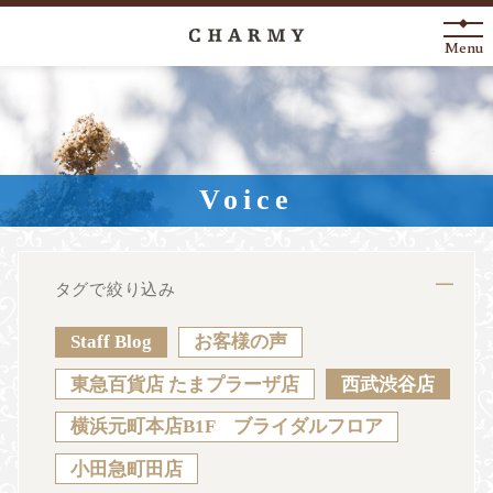
Menu
New Arrival
About
Voice
Engagement Ring
Marriage Ring
タグで絞り込み
Fashion Jewelry
Staff Blog
お客様の声
Anniversary
東急百貨店 たまプラーザ店
西武渋谷店
横浜元町本店B1F ブライダルフロア
News
Blog
Shop List
FAQ
小田急町田店