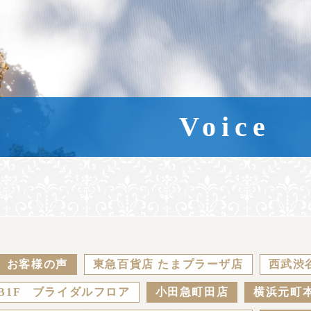
Voice
お客様の声
東急百貨店 たまプラーザ店
西武渋
B1F ブライダルフロア
小田急町田店
横浜元町本