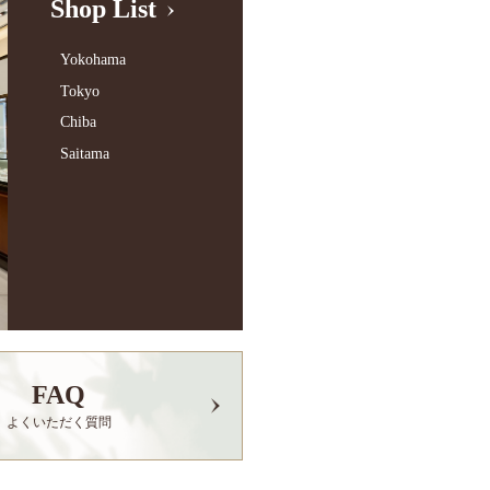
Shop List
Yokohama
Tokyo
Chiba
Saitama
FAQ
よくいただく質問