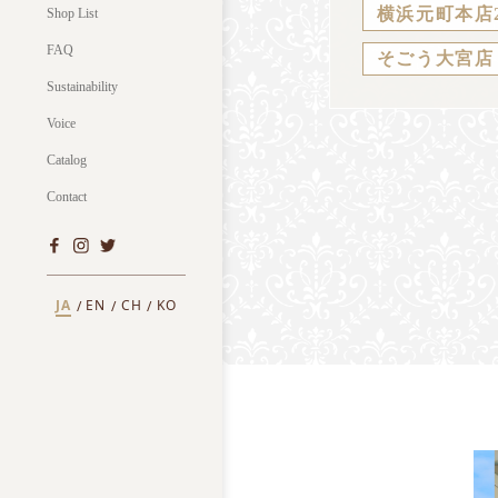
横浜元町本店
Shop List
FAQ
そごう大宮店
Sustainability
Voice
Catalog
Contact
JA
EN
CH
KO