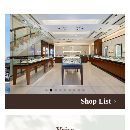
Shop List
Voice