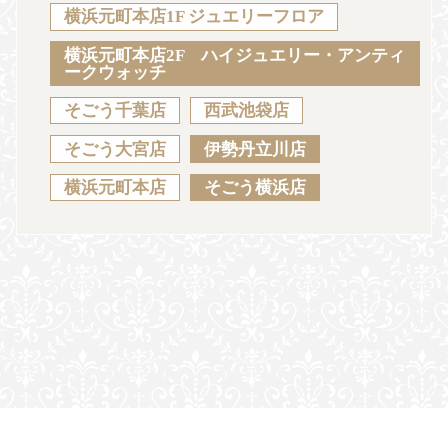
Sustainability
Voice
Catalog
Contact
横浜元町本店1F ジュエリーフロア
横浜元町本店2F ハイジュエリー・アンティ
ークウォッチ
そごう千葉店
西武池袋店
JA
EN
CH
KO
そごう大宮店
伊勢丹立川店
横浜元町本店
そごう横浜店