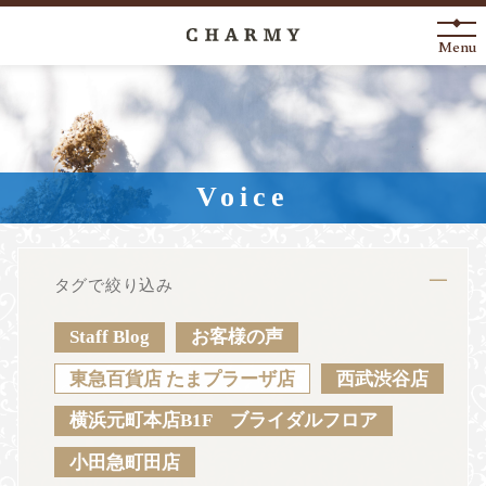
Menu
New Arrival
About
Voice
Engagement Ring
Marriage Ring
タグで絞り込み
Fashion Jewelry
Staff Blog
お客様の声
Anniversary
東急百貨店 たまプラーザ店
西武渋谷店
横浜元町本店B1F ブライダルフロア
News
Blog
Shop List
FAQ
小田急町田店