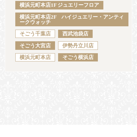
Sustainability
Voice
Catalog
Contact
横浜元町本店1F ジュエリーフロア
横浜元町本店2F ハイジュエリー・アンティ
ークウォッチ
そごう千葉店
西武池袋店
JA
EN
CH
KO
そごう大宮店
伊勢丹立川店
横浜元町本店
そごう横浜店