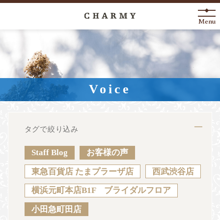
Menu
New Arrival
About
Voice
Engagement Ring
Marriage Ring
タグで絞り込み
Fashion Jewelry
Staff Blog
お客様の声
Anniversary
東急百貨店 たまプラーザ店
西武渋谷店
横浜元町本店B1F ブライダルフロア
News
Blog
Shop List
FAQ
小田急町田店