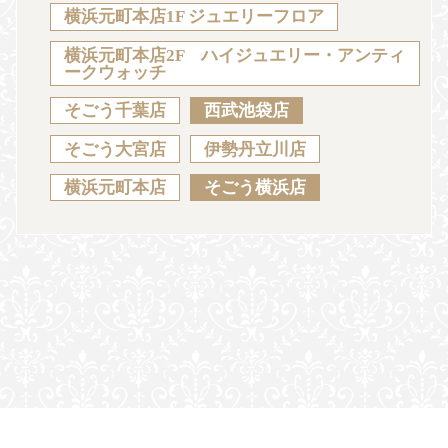
Sustainability
Voice
Catalog
Contact
横浜元町本店1F ジュエリーフロア
横浜元町本店2F ハイジュエリー・アンティ
ークウォッチ
そごう千葉店
西武池袋店
JA
EN
CH
KO
そごう大宮店
伊勢丹立川店
横浜元町本店
そごう横浜店