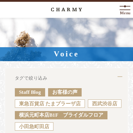
Menu
New Arrival
About
Voice
Engagement Ring
Marriage Ring
タグで絞り込み
Fashion Jewelry
Staff Blog
お客様の声
Anniversary
東急百貨店 たまプラーザ店
西武渋谷店
横浜元町本店B1F ブライダルフロア
News
Blog
Shop List
FAQ
小田急町田店