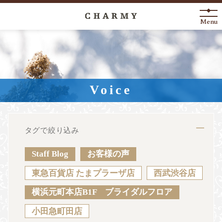
Menu
New Arrival
About
Voice
Engagement Ring
Marriage Ring
タグで絞り込み
Fashion Jewelry
Staff Blog
お客様の声
Anniversary
東急百貨店 たまプラーザ店
西武渋谷店
横浜元町本店B1F ブライダルフロア
News
Blog
Shop List
FAQ
小田急町田店