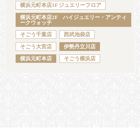
Sustainability
Voice
Catalog
Contact
横浜元町本店1F ジュエリーフロア
横浜元町本店2F ハイジュエリー・アンティ
ークウォッチ
そごう千葉店
西武池袋店
JA
EN
CH
KO
そごう大宮店
伊勢丹立川店
横浜元町本店
そごう横浜店