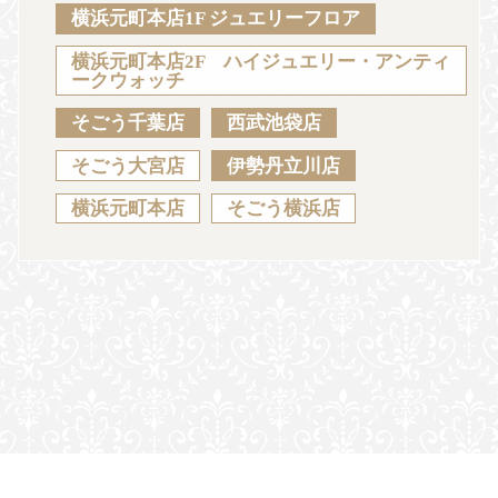
Sustainability
Voice
Catalog
Contact
横浜元町本店1F ジュエリーフロア
横浜元町本店2F ハイジュエリー・アンティ
ークウォッチ
そごう千葉店
西武池袋店
JA
EN
CH
KO
そごう大宮店
伊勢丹立川店
横浜元町本店
そごう横浜店