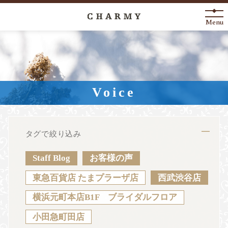
Menu
New Arrival
About
Voice
Engagement Ring
Marriage Ring
タグで絞り込み
Fashion Jewelry
Staff Blog
お客様の声
Anniversary
東急百貨店 たまプラーザ店
西武渋谷店
横浜元町本店B1F ブライダルフロア
News
Blog
Shop List
FAQ
小田急町田店