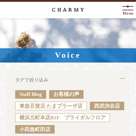
Menu
New Arrival
About
Voice
Engagement Ring
Marriage Ring
タグで絞り込み
Fashion Jewelry
Staff Blog
お客様の声
Anniversary
東急百貨店 たまプラーザ店
西武渋谷店
横浜元町本店B1F ブライダルフロア
News
Blog
Shop List
FAQ
小田急町田店