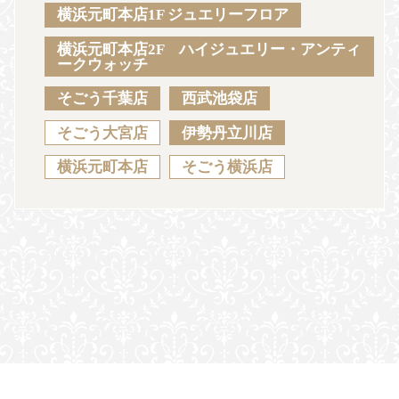
Sustainability
Voice
Catalog
Contact
横浜元町本店1F ジュエリーフロア
横浜元町本店2F ハイジュエリー・アンティ
ークウォッチ
そごう千葉店
西武池袋店
JA
EN
CH
KO
そごう大宮店
伊勢丹立川店
横浜元町本店
そごう横浜店