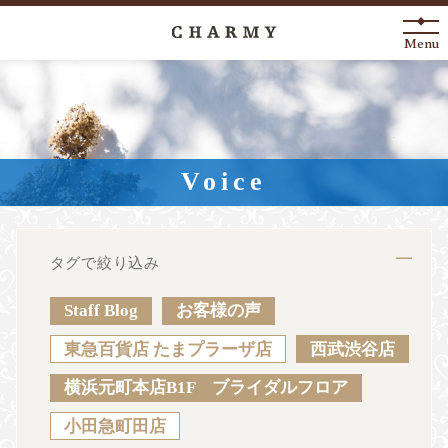
Menu
New Arrival
About
Voice
Engagement Ring
Marriage Ring
タグで絞り込み
Fashion Jewelry
Staff Blog
お客様の声
Anniversary
東急百貨店 たまプラーザ店
西武渋谷店
横浜元町本店B1F ブライダルフロア
News
Blog
Shop List
FAQ
小田急町田店