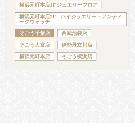
Sustainability
Voice
Catalog
Contact
横浜元町本店1F ジュエリーフロア
横浜元町本店2F ハイジュエリー・アンティ
ークウォッチ
そごう千葉店
西武池袋店
JA
EN
CH
KO
そごう大宮店
伊勢丹立川店
横浜元町本店
そごう横浜店