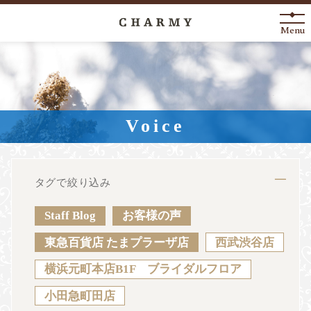
Menu
New Arrival
About
Voice
Engagement Ring
Marriage Ring
タグで絞り込み
Fashion Jewelry
Staff Blog
お客様の声
Anniversary
東急百貨店 たまプラーザ店
西武渋谷店
横浜元町本店B1F ブライダルフロア
News
Blog
Shop List
FAQ
小田急町田店