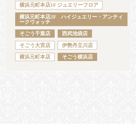
Sustainability
Voice
Catalog
Contact
横浜元町本店1F ジュエリーフロア
横浜元町本店2F ハイジュエリー・アンティ
ークウォッチ
そごう千葉店
西武池袋店
JA
EN
CH
KO
そごう大宮店
伊勢丹立川店
横浜元町本店
そごう横浜店