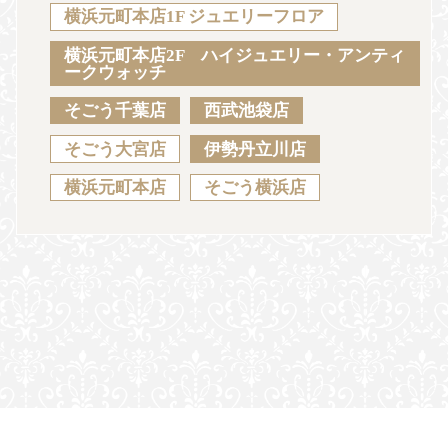
Sustainability
Voice
Catalog
Contact
横浜元町本店1F ジュエリーフロア
横浜元町本店2F ハイジュエリー・アンティ
ークウォッチ
そごう千葉店
西武池袋店
JA
EN
CH
KO
そごう大宮店
伊勢丹立川店
横浜元町本店
そごう横浜店