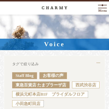
Menu
New Arrival
About
Voice
Engagement Ring
Marriage Ring
タグで絞り込み
Fashion Jewelry
Staff Blog
お客様の声
Anniversary
東急百貨店 たまプラーザ店
西武渋谷店
横浜元町本店B1F ブライダルフロア
News
Blog
Shop List
FAQ
小田急町田店