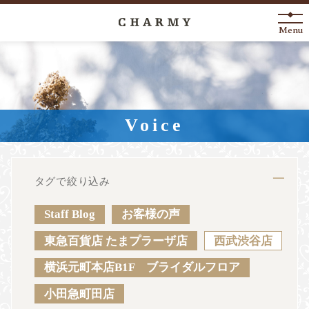
Menu
New Arrival
About
Voice
Engagement Ring
Marriage Ring
タグで絞り込み
Fashion Jewelry
Staff Blog
お客様の声
Anniversary
東急百貨店 たまプラーザ店
西武渋谷店
横浜元町本店B1F ブライダルフロア
News
Blog
Shop List
FAQ
小田急町田店