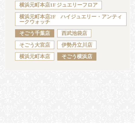
Sustainability
Voice
Catalog
Contact
横浜元町本店1F ジュエリーフロア
横浜元町本店2F ハイジュエリー・アンティ
ークウォッチ
そごう千葉店
西武池袋店
JA
EN
CH
KO
そごう大宮店
伊勢丹立川店
横浜元町本店
そごう横浜店