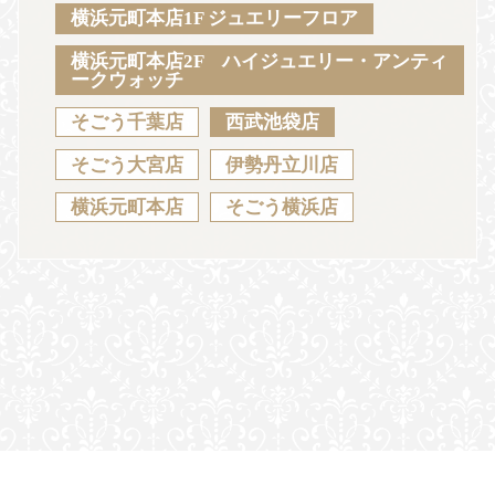
Sustainability
Voice
Catalog
Contact
横浜元町本店1F ジュエリーフロア
横浜元町本店2F ハイジュエリー・アンティ
ークウォッチ
そごう千葉店
西武池袋店
JA
EN
CH
KO
そごう大宮店
伊勢丹立川店
横浜元町本店
そごう横浜店