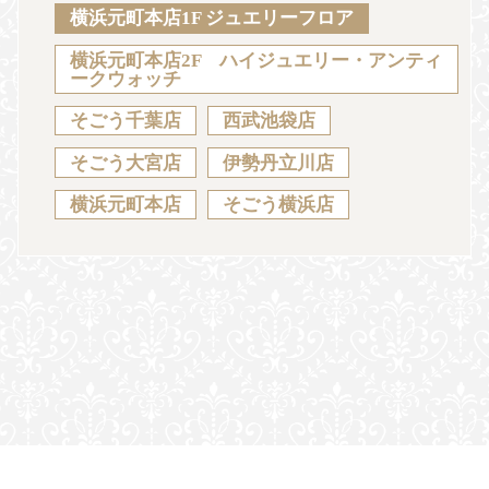
Sustainability
Voice
Catalog
Contact
横浜元町本店1F ジュエリーフロア
横浜元町本店2F ハイジュエリー・アンティ
ークウォッチ
そごう千葉店
西武池袋店
JA
EN
CH
KO
そごう大宮店
伊勢丹立川店
横浜元町本店
そごう横浜店