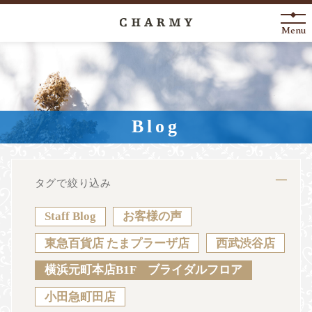
Menu
New Arrival
About
Blog
Engagement Ring
Marriage Ring
タグで絞り込み
Fashion Jewelry
Staff Blog
お客様の声
Anniversary
東急百貨店 たまプラーザ店
西武渋谷店
横浜元町本店B1F ブライダルフロア
News
Blog
Shop List
FAQ
小田急町田店