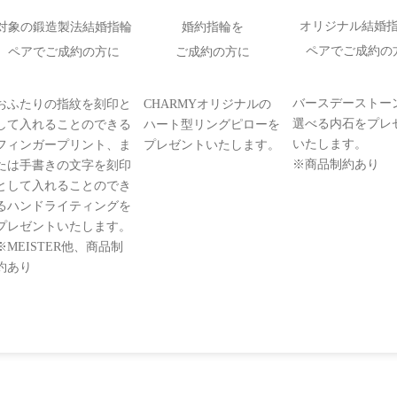
オリジナル結婚
対象の鍛造製法結婚指輪
婚約指輪を
ペアでご成約の
ペアでご成約の方に
ご成約の方に
バースデーストー
おふたりの指紋を刻印と
CHARMYオリジナルの
選べる内石をプレ
して入れることのできる
ハート型リングピローを
いたします。
フィンガープリント、ま
プレゼントいたします。
※商品制約あり
たは手書きの文字を刻印
として入れることのでき
るハンドライティングを
プレゼントいたします。
※MEISTER他、商品制
約あり