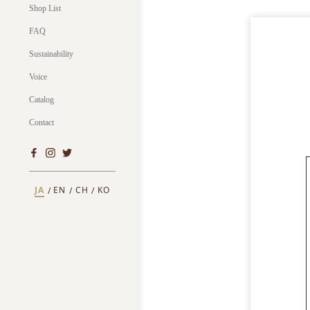
Shop List
FAQ
Sustainability
Voice
Catalog
Contact
JA
EN
CH
KO