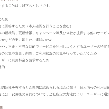
用する目的は，以下のとおりです。
のため
せに回答するため（本人確認を行うことを含む）
スの新機能，更新情報，キャンペーン等及び当社が提供する他のサービ
らせなど必要に応じたご連絡のため
ーや，不正・不当な目的でサービスを利用しようとするユーザーの特定
報の閲覧や変更，削除，ご利用状況の閲覧を行っていただくため
ーザーに利用料金を請求するため
目的
と関連性を有すると合理的に認められる場合に限り，個人情報の利用目
合には，変更後の目的について，当社所定の方法により，ユーザーに通
供）