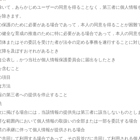
除いて，あらかじめユーザーの同意を得ることなく，第三者に個人情報
を除きます。
の保護のために必要がある場合であって，本人の同意を得ることが困難
の健全な育成の推進のために特に必要がある場合であって，本人の同意
団体またはその委託を受けた者が法令の定める事務を遂行することに対
支障を及ぼすおそれがあるとき
は公表し，かつ当社が個人情報保護委員会に届出をしたとき
を含むこと
の項目
は方法
報の第三者への提供を停止すること
法
次に掲げる場合には，当該情報の提供先は第三者に該当しないものとし
要な範囲内において個人情報の取扱いの全部または一部を委託する場合
業の承継に伴って個人情報が提供される場合
で共同して利用する場合であって，その旨並びに共同して利用される個