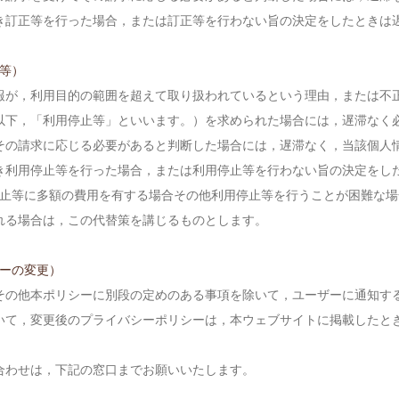
き訂正等を行った場合，または訂正等を行わない旨の決定をしたときは
等）
報が，利用目的の範囲を超えて取り扱われているという理由，または不
以下，「利用停止等」といいます。）を求められた場合には，遅滞なく
その請求に応じる必要があると判断した場合には，遅滞なく，当該個人
き利用停止等を行った場合，または利用停止等を行わない旨の決定をし
停止等に多額の費用を有する場合その他利用停止等を行うことが困難な
れる場合は，この代替策を講じるものとします。
シーの変更）
その他本ポリシーに別段の定めのある事項を除いて，ユーザーに通知す
いて，変更後のプライバシーポリシーは，本ウェブサイトに掲載したと
）
合わせは，下記の窓口までお願いいたします。