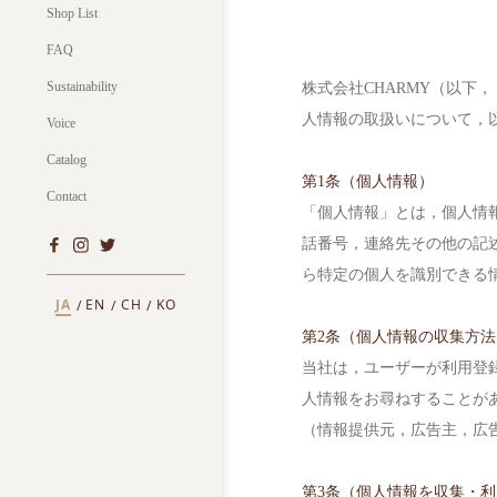
Shop List
FAQ
Sustainability
株式会社CHARMY（以下
人情報の取扱いについて，
Voice
Catalog
第1条（個人情報）
Contact
「個人情報」とは，個人情
話番号，連絡先その他の記
ら特定の個人を識別できる
JA
EN
CH
KO
第2条（個人情報の収集方法
当社は，ユーザーが利用登
人情報をお尋ねすることが
（情報提供元，広告主，広
第3条（個人情報を収集・