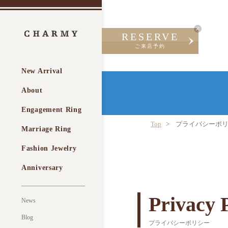
RESERVE
ご来店予約
New Arrival
About
Engagement Ring
Top
プライバシーポ
Marriage Ring
Fashion Jewelry
Anniversary
Privacy 
News
Blog
プライバシーポリシー