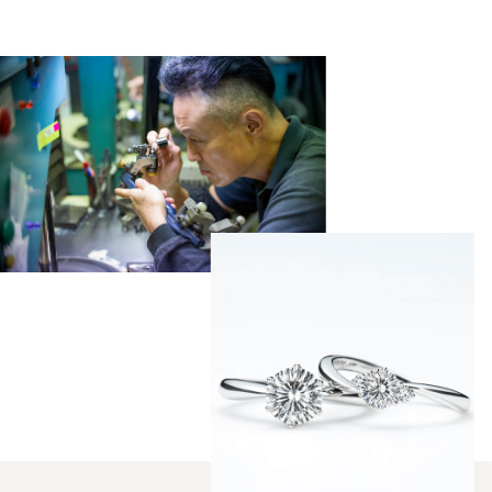
Sustainability
Voice
Catalog
Contact
JA
EN
CH
KO