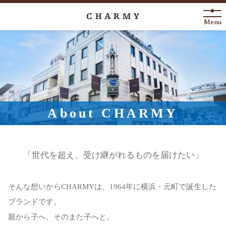
Menu
New Arrival
About
Engagement Ring
About CHARMY
Marriage Ring
Fashion Jewelry
「世代を超え、受け継がれるものを届けたい」
Anniversary
そんな想いからCHARMYは、1964年に横浜・元町で誕生した
ブランドです。
News
Blog
Shop List
FAQ
親から子へ、そのまた子へと。