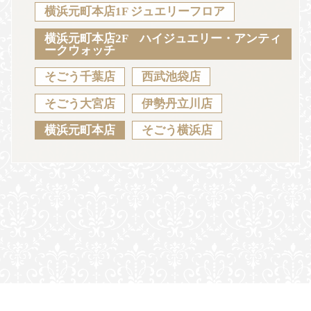
Sustainability
Voice
Catalog
Contact
横浜元町本店1F ジュエリーフロア
横浜元町本店2F ハイジュエリー・アンティ
ークウォッチ
そごう千葉店
西武池袋店
JA
EN
CH
KO
そごう大宮店
伊勢丹立川店
横浜元町本店
そごう横浜店