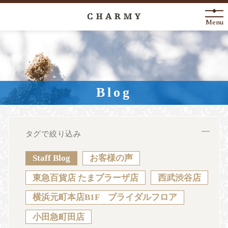
Menu
New Arrival
About
Blog
Engagement Ring
Marriage Ring
タグで絞り込み
Fashion Jewelry
Staff Blog
お客様の声
Anniversary
東急百貨店 たまプラーザ店
西武渋谷店
横浜元町本店B1F ブライダルフロア
News
Blog
Shop List
FAQ
小田急町田店