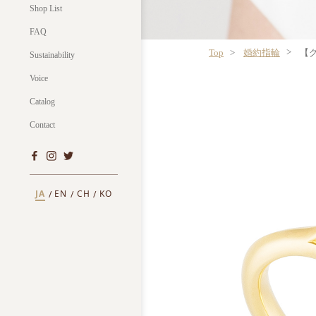
Shop List
FAQ
Top
婚約指輪
【
Sustainability
Voice
Catalog
Contact
JA
EN
CH
KO