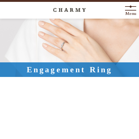
Menu
New Arrival
About
Engagement Ring
Engagement Ring
Marriage Ring
Fashion Jewelry
Anniversary
News
Blog
Shop List
FAQ