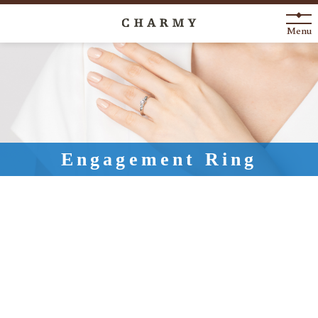
Menu
New Arrival
About
Engagement Ring
Engagement Ring
Marriage Ring
Fashion Jewelry
Anniversary
News
Blog
Shop List
FAQ