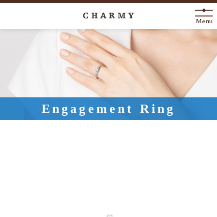
Menu
New Arrival
About
Engagement Ring
Engagement Ring
Marriage Ring
Fashion Jewelry
Anniversary
News
Blog
Shop List
FAQ