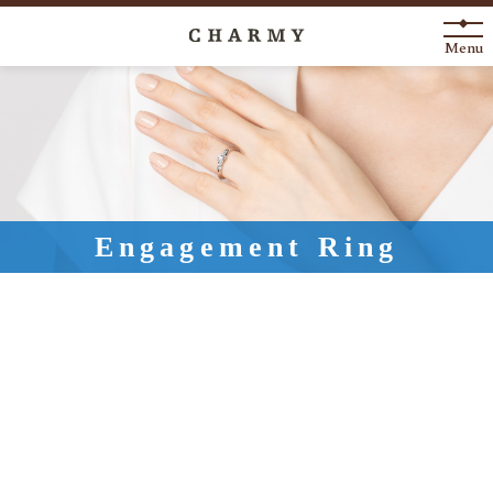
Menu
New Arrival
About
Engagement Ring
Engagement Ring
Marriage Ring
Fashion Jewelry
Anniversary
News
Blog
Shop List
FAQ