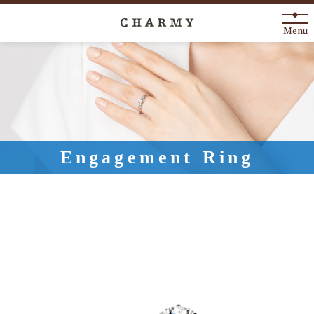
Menu
New Arrival
About
Engagement Ring
Engagement Ring
Marriage Ring
Fashion Jewelry
Anniversary
News
Blog
Shop List
FAQ